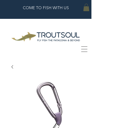
COME TO FISH WITH US