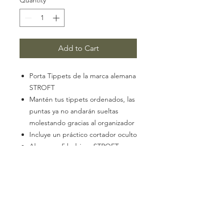
Quantity
*
Add to Cart
Porta Tippets de la marca alemana
STROFT
Mantén tus tippets ordenados, las
puntas ya no andarán sueltas
molestando gracias al organizador
Incluye un práctico cortador oculto
Almacena 5 bobinas STROFT
NO incluye tippets