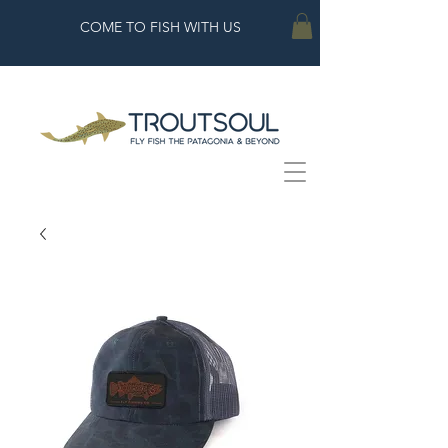
COME TO FISH WITH US