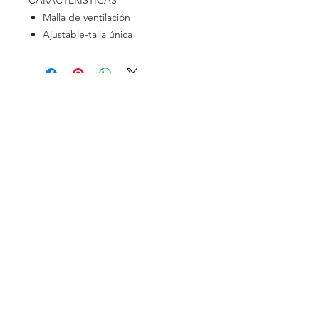
CARACTERÍSTICAS
Malla de ventilación
Ajustable-talla única
SOCIAL
Instagram
Facebook
CONTACT
Tel:
+56 9 9682 1623
info@troutsoul.cl