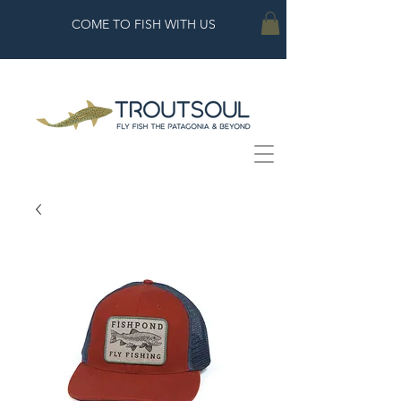
COME TO FISH WITH US