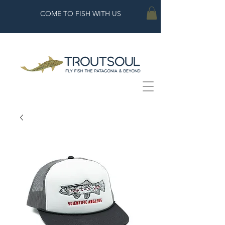
COME TO FISH WITH US